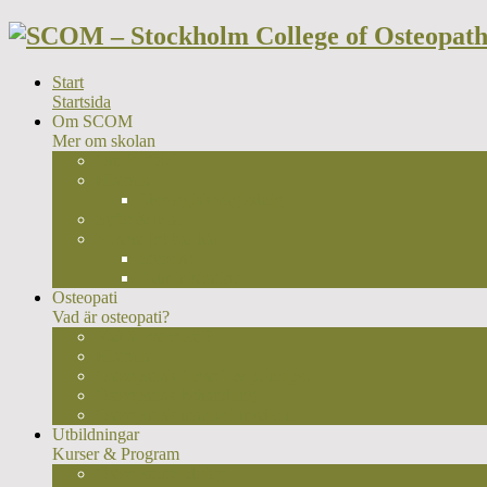
Start
Startsida
Om SCOM
Mer om skolan
Om SCOM
Historia
Ideologisk väglednig
Syfte & Mål
Vi som jobbar här
Styrelse
Administration
Osteopati
Vad är osteopati?
Vad är osteopati?
Historia
Osteopatisk filosofi & principer
Osteopatisk behandling
Osteopatisk manuell medicin
Utbildningar
Kurser & Program
Osteopatutbildning