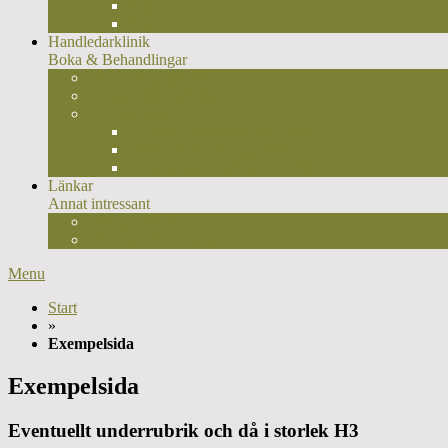
Typ I
Typ II
Handledarklinik
Boka & Behandlingar
Behandlingsplan/faser
Osteopatiska tekniker
Fördjupning
Kroppshållningens betydelse
Varför nacke & ryggvärk?
Kotledens placering & funktion
Länkar
Annat intressant
Osteopatilänkar
Hitta SCOM-osteopat
Menu
Start
»
Exempelsida
Exempelsida
Eventuellt underrubrik och då i storlek H3