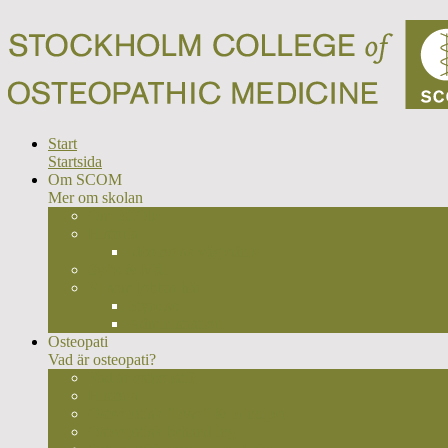
Start
Startsida
Om SCOM
Mer om skolan
Om SCOM
Historia
Ideologisk väglednig
Syfte & Mål
Vi som jobbar här
Styrelse
Administration
Osteopati
Vad är osteopati?
Vad är osteopati?
Historia
Osteopatisk filosofi & principer
Osteopatisk behandling