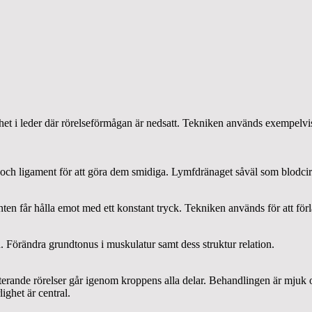
lighet i leder där rörelseförmågan är nedsatt. Tekniken används exempelv
der och ligament för att göra dem smidiga. Lymfdränaget såväl som blodci
enten får hålla emot med ett konstant tryck. Tekniken används för att för
 Förändra grundtonus i muskulatur samt dess struktur relation.
rande rörelser går igenom kroppens alla delar. Behandlingen är mjuk o
ighet är central.