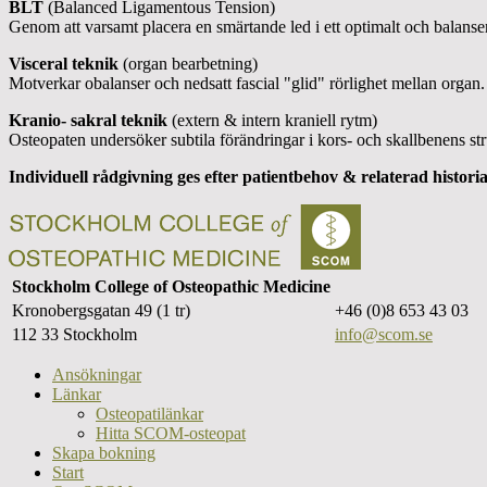
BLT
(Balanced Ligamentous Tension)
Genom att varsamt placera en smärtande led i ett optimalt och balanse
Visceral teknik
(organ bearbetning)
Motverkar obalanser och nedsatt fascial "glid" rörlighet mellan orga
Kranio- sakral teknik
(extern & intern kraniell rytm)
Osteopaten undersöker subtila förändringar i kors- och skallbenens st
Individuell rådgivning ges efter patientbehov & relaterad histori
Stockholm College of Osteopathic Medicine
Kronobergsgatan 49 (1 tr)
+46 (0)8 653 43 03
112 33 Stockholm
info@scom.se
Ansökningar
Länkar
Osteopatilänkar
Hitta SCOM-osteopat
Skapa bokning
Start