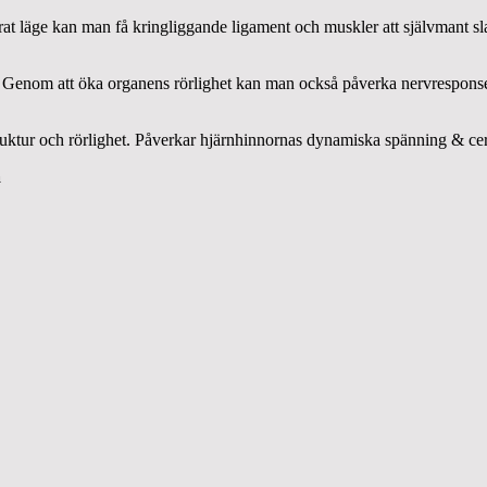
rat läge kan man få kringliggande ligament och muskler att självmant sl
n. Genom att öka organens rörlighet kan man också påverka nervresponse
ruktur och rörlighet. Påverkar hjärnhinnornas dynamiska spänning & cer
a