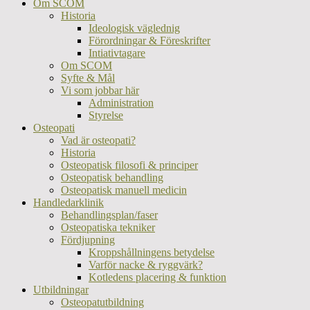
Om SCOM
Historia
Ideologisk väglednig
Förordningar & Föreskrifter
Intiativtagare
Om SCOM
Syfte & Mål
Vi som jobbar här
Administration
Styrelse
Osteopati
Vad är osteopati?
Historia
Osteopatisk filosofi & principer
Osteopatisk behandling
Osteopatisk manuell medicin
Handledarklinik
Behandlingsplan/faser
Osteopatiska tekniker
Fördjupning
Kroppshållningens betydelse
Varför nacke & ryggvärk?
Kotledens placering & funktion
Utbildningar
Osteopatutbildning