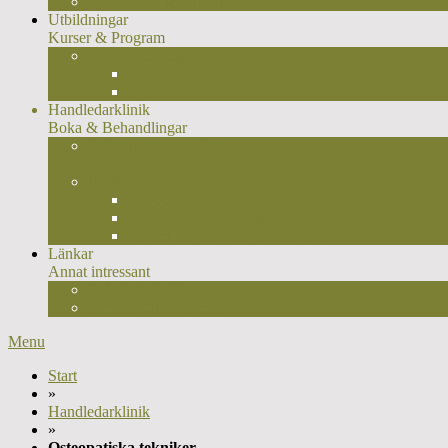
Osteopatisk manuell medicin
Utbildningar
Kurser & Program
Osteopatutbildning
Typ I
Typ II
Handledarklinik
Boka & Behandlingar
Behandlingsplan/faser
Osteopatiska tekniker
Fördjupning
Kroppshållningens betydelse
Varför nacke & ryggvärk?
Kotledens placering & funktion
Länkar
Annat intressant
Osteopatilänkar
Hitta SCOM-osteopat
Menu
Start
»
Handledarklinik
»
Osteopatiska tekniker