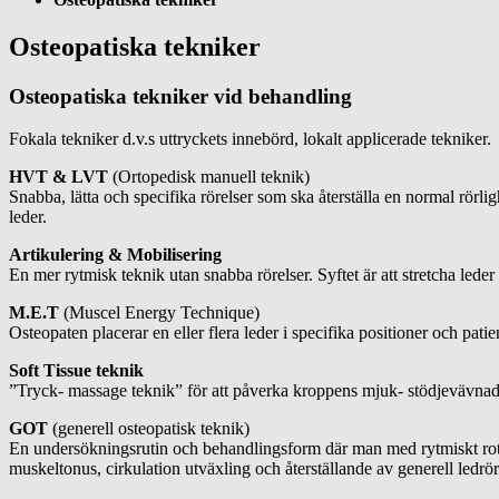
Osteopatiska tekniker
Osteopatiska tekniker vid behandling
Fokala tekniker d.v.s uttryckets innebörd, lokalt applicerade tekniker.
HVT & LVT
(Ortopedisk manuell teknik)
Snabba, lätta och specifika rörelser som ska återställa en normal rör
leder.
Artikulering & Mobilisering
En mer rytmisk teknik utan snabba rörelser. Syftet är att stretcha le
M.E.T
(Muscel Energy Technique)
Osteopaten placerar en eller flera leder i specifika positioner och pati
Soft Tissue teknik
”Tryck- massage teknik” för att påverka kroppens mjuk- stödjevävnad.
GOT
(generell osteopatisk teknik)
En undersökningsrutin och behandlingsform där man med rytmiskt rote
muskeltonus, cirkulation utväxling och återställande av generell ledrörl