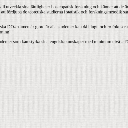
l utveckla sina färdigheter i osteopatisk forskning och känner att de ä
t fördjupa de teoretiska studierna i statistik och forskningsmetodik s
ska DO-examen är gjord är alla studenter kan då i lugn och ro fokusera
kning!
studenter som kan styrka sina engelskakunskaper med minimum nivå - T