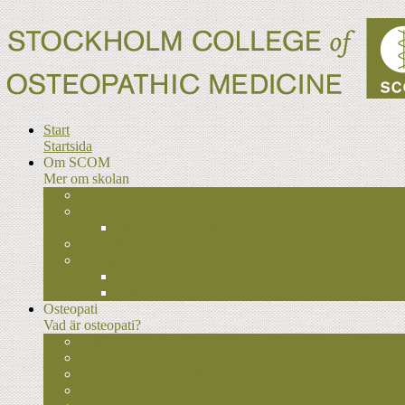
Start
Startsida
Om SCOM
Mer om skolan
Om SCOM
Historia
Ideologisk väglednig
Syfte & Mål
Vi som jobbar här
Styrelse
Administration
Osteopati
Vad är osteopati?
Vad är osteopati?
Historia
Osteopatisk filosofi & principer
Osteopatisk behandling