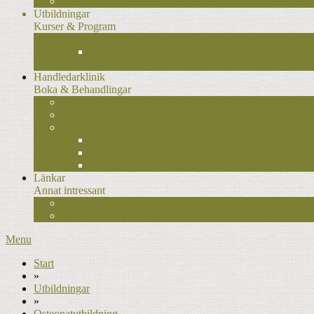
Osteopatisk manuell medicin
Utbildningar
Kurser & Program
Osteopatutbildning
Typ I
Typ II
Handledarklinik
Boka & Behandlingar
Behandlingsplan/faser
Osteopatiska tekniker
Fördjupning
Kroppshållningens betydelse
Varför nacke & ryggvärk?
Kotledens placering & funktion
Länkar
Annat intressant
Osteopatilänkar
Hitta SCOM-osteopat
Menu
Start
»
Utbildningar
»
Osteopatutbildning