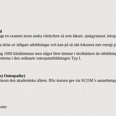
al
vlagt en examen inom andra vårdyrken så som läkare, sjukgymnast, kirop
sa delar av tidigare utbildningar och kan på så sätt fokusera mer energi 
ning 1000 kliniktimmar men något färre timmar i skolbänken än utbildni
erna i den ordinarie osteopatutbildningen Typ I.
ns) Osteopathy)
e inom den akademiska sfären. BSc-kursen ges via SCOM´s samarbetspart
orter