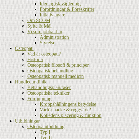
Ideologisk väglednig
Förordningar & Föreskrifter
Intiativtagare
Om SCOM
Syfte & Mål
Vi som jobbar här
Administration
Styrelse
Osteopati
Vad är osteopati?
Historia
Osteopatisk filosofi & principer
Osteopatisk behandling
Osteopatisk manuell medicin
Handledarklinik
Behandlingsplan/faser
Osteopatiska tekniker
Fördjupning
Kroppshållningens betydelse
Varför nacke & ryggvärk?
Kotledens placering & funktion
Utbildningar
Osteopatutbildning
Typ I
Typ II