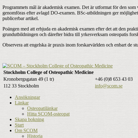
Programmets mål är akademisk examen. Det är utformat för den som vil
genomföras efter avlagd DO-examen. BSc-utbildningen ger möjlighet at
publicerbar artikel.
Poängen med att erbjuda en akademisk examen efter det att den prakti
grundutbildningen och därefter bidra till yrkesverksam osteopatis fors
Observera att engelska är praxis inom forskarvärlden och enbart de 
Stockholm College of Osteopathic Medicine
Kronobergsgatan 49 (1 tr)
+46 (0)8 653 43 03
112 33 Stockholm
info@scom.se
Ansökningar
Länkar
Osteopatilänkar
Hitta SCOM-osteopat
Skapa bokning
Start
Om SCOM
Historia