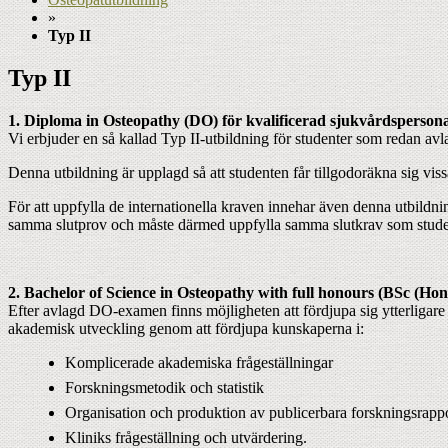
»
Typ II
Typ II
1. Diploma in Osteopathy (DO) för kvalificerad sjukvårdsperson
Vi erbjuder en så kallad Typ II-utbildning för studenter som redan a
Denna utbildning är upplagd så att studenten får tillgodoräkna sig vis
För att uppfylla de internationella kraven innehar även denna utbild
samma slutprov och måste därmed uppfylla samma slutkrav som student
2. Bachelor of Science in Osteopathy with full honours (BSc (Ho
Efter avlagd DO-examen finns möjligheten att fördjupa sig ytterligar
akademisk utveckling genom att fördjupa kunskaperna i:
Komplicerade akademiska frågeställningar
Forskningsmetodik och statistik
Organisation och produktion av publicerbara forskningsrapp
Kliniks frågeställning och utvärdering.