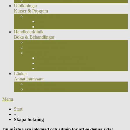
Osteopatisk manuell medicin
Utbildningar
Kurser & Program
Osteopatutbildning
Typ I
Typ II
Handledarklinik
Boka & Behandlingar
Behandlingsplan/faser
Osteopatiska tekniker
Fördjupning
Kroppshållningens betydelse
Varför nacke & ryggvärk?
Kotledens placering & funktion
Länkar
Annat intressant
Osteopatilänkar
Hitta SCOM-osteopat
Menu
Start
»
Skapa bokning
Du måste vara inloggad och admin för att se denna sida!