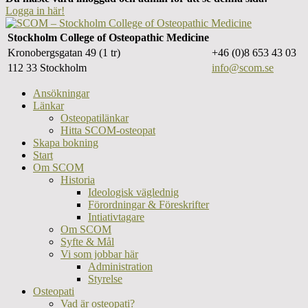
Logga in här!
Stockholm College of Osteopathic Medicine
Kronobergsgatan 49 (1 tr)
+46 (0)8 653 43 03
112 33 Stockholm
info@scom.se
Ansökningar
Länkar
Osteopatilänkar
Hitta SCOM-osteopat
Skapa bokning
Start
Om SCOM
Historia
Ideologisk väglednig
Förordningar & Föreskrifter
Intiativtagare
Om SCOM
Syfte & Mål
Vi som jobbar här
Administration
Styrelse
Osteopati
Vad är osteopati?