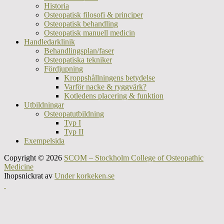
Historia
Osteopatisk filosofi & principer
Osteopatisk behandling
Osteopatisk manuell medicin
Handledarklinik
Behandlingsplan/faser
Osteopatiska tekniker
Fördjupning
Kroppshållningens betydelse
Varför nacke & ryggvärk?
Kotledens placering & funktion
Utbildningar
Osteopatutbildning
Typ I
Typ II
Exempelsida
Copyright © 2026
SCOM – Stockholm College of Osteopathic
Medicine
Ihopsnickrat av
Under korkeken.se