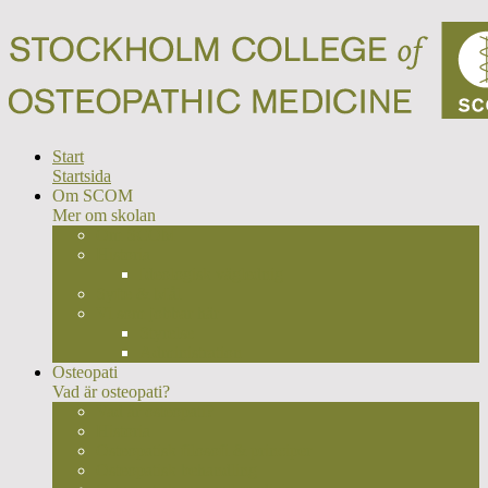
Start
Startsida
Om SCOM
Mer om skolan
Om SCOM
Historia
Ideologisk väglednig
Syfte & Mål
Vi som jobbar här
Styrelse
Administration
Osteopati
Vad är osteopati?
Vad är osteopati?
Historia
Osteopatisk filosofi & principer
Osteopatisk behandling