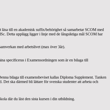
tt läsa till en akademisk suffix/behörighet så samarbetar SCOM med
MSc. Detta upplägg ligger i linje med de långsiktiga mål SCOM har
 samverkan med arbetslivet (max över 3år).
mina specificeras i Examensordningen som är en bilaga till
 Denna bilaga till examensbeviset kallas Diploma Supplement. Tanken
. Det ska därmed bli lättare för svenska studenter att arbeta och
la där du läst den sista kursen i din utbildning.