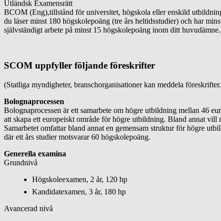
Utländsk Examensrätt
BCOM (Eng),tillstånd för universitet, högskola eller enskild utbildn
du läser minst 180 högskolepoäng (tre års heltidsstudier) och har mi
självständigt arbete på minst 15 högskolepoäng inom ditt huvudämne.
SCOM uppfyller följande föreskrifter
(Statliga myndigheter, branschorganisationer kan meddela föreskrifter.
Bolognaprocessen
Bolognaprocessen är ett samarbete om högre utbildning mellan 46 europ
att skapa ett europeiskt område för högre utbildning. Bland annat vill 
Samarbetet omfattar bland annat en gemensam struktur för högre utbi
där ett års studier motsvarar 60 högskolepoäng.
Generella examina
Grundnivå
Högskoleexamen, 2 år, 120 hp
Kandidatexamen, 3 år, 180 hp
Avancerad nivå