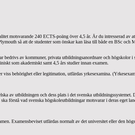
alitet motsvarande 240 ECTS-poäng över 4,5 år. Är du intresserad av a
ymouth så att de studenter som önskar kan läsa till både en BSc och 
ingar bedrivs av kommuner, privata utbildningsanordnare och högskolor i
liniskt som akademiskt samt 4,5 års studier innan examen.
er viss behörighet eller legitimation, utfärdas yrkesexamina. (Yrkesexa
lska av utbildningen och dess plats i det svenska utbildningssystemet.
e ska förstå vad svenska högskoleutbildningar motsvarar i deras eget land
en. Examensbeviset utfärdas normalt av det universitet eller den högsko