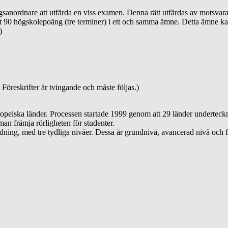
ingsanordnare att utfärda en viss examen. Denna rätt utfärdas av motsv
nst 90 högskolepoäng (tre terminer) i ett och samma ämne. Detta ämne k
)
 Föreskrifter är tvingande och måste följas.)
eiska länder. Processen startade 1999 genom att 29 länder undertecknad
man främja rörligheten för studenter.
ldning, med tre tydliga nivåer. Dessa är grundnivå, avancerad nivå oc