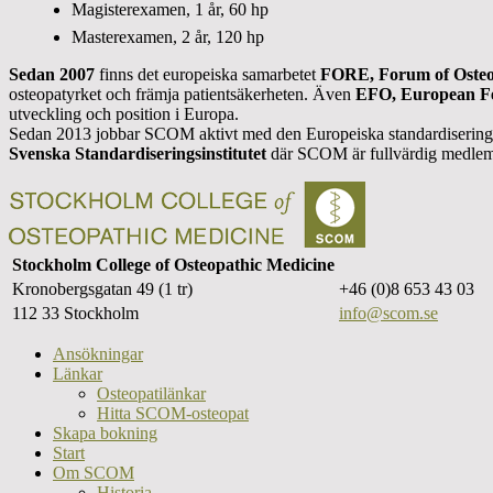
Magisterexamen, 1 år, 60 hp
Masterexamen, 2 år, 120 hp
Sedan 2007
finns det europeiska samarbetet
FORE, Forum of Osteo
osteopatyrket och främja patientsäkerheten. Även
EFO, European Fe
utveckling och position i Europa.
Sedan 2013 jobbar SCOM aktivt med den Europeiska standardiserings
Svenska Standardiseringsinstitutet
där SCOM är fullvärdig medlem
Stockholm College of Osteopathic Medicine
Kronobergsgatan 49 (1 tr)
+46 (0)8 653 43 03
112 33 Stockholm
info@scom.se
Ansökningar
Länkar
Osteopatilänkar
Hitta SCOM-osteopat
Skapa bokning
Start
Om SCOM
Historia