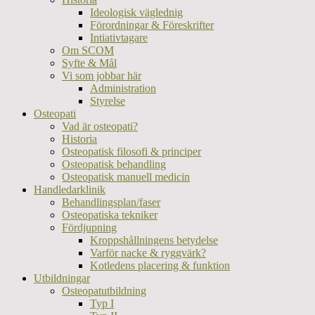
Ideologisk väglednig
Förordningar & Föreskrifter
Intiativtagare
Om SCOM
Syfte & Mål
Vi som jobbar här
Administration
Styrelse
Osteopati
Vad är osteopati?
Historia
Osteopatisk filosofi & principer
Osteopatisk behandling
Osteopatisk manuell medicin
Handledarklinik
Behandlingsplan/faser
Osteopatiska tekniker
Fördjupning
Kroppshållningens betydelse
Varför nacke & ryggvärk?
Kotledens placering & funktion
Utbildningar
Osteopatutbildning
Typ I