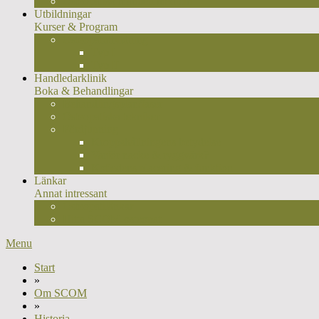
Osteopatisk manuell medicin
Utbildningar
Kurser & Program
Osteopatutbildning
Typ I
Typ II
Handledarklinik
Boka & Behandlingar
Behandlingsplan/faser
Osteopatiska tekniker
Fördjupning
Kroppshållningens betydelse
Varför nacke & ryggvärk?
Kotledens placering & funktion
Länkar
Annat intressant
Osteopatilänkar
Hitta SCOM-osteopat
Menu
Start
»
Om SCOM
»
Historia