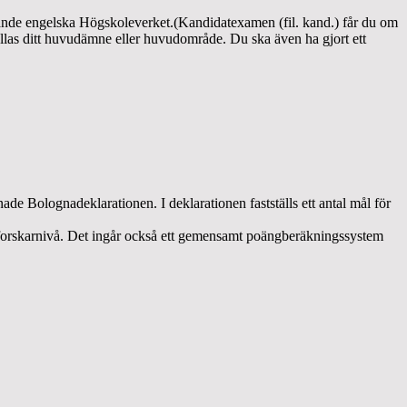
arande engelska Högskoleverket.(Kandidatexamen (fil. kand.) får du om
allas ditt huvudämne eller huvudområde. Du ska även ha gjort ett
e Bolognadeklarationen. I deklarationen fastställs ett antal mål för
h forskarnivå. Det ingår också ett gemensamt poängberäkningssystem