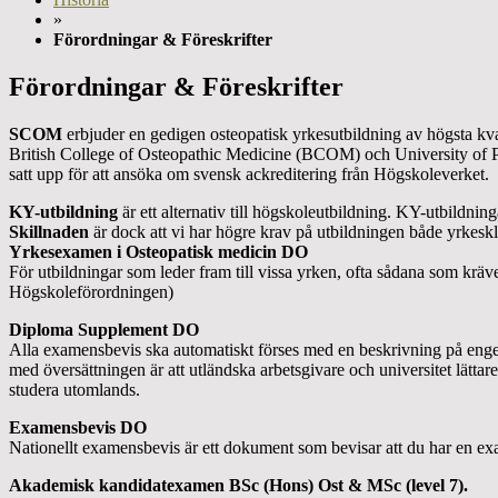
»
Förordningar & Föreskrifter
Förordningar & Föreskrifter
SCOM
erbjuder en gedigen osteopatisk yrkesutbildning av högsta kv
British College of Osteopathic Medicine (BCOM) och University of Pl
satt upp för att ansöka om svensk ackreditering från Högskoleverket.
KY-utbildning
är ett alternativ till högskoleutbildning. KY-utbildn
Skillnaden
är dock att vi har högre krav på utbildningen både yrkesk
Yrkesexamen i Osteopatisk medicin DO
För utbildningar som leder fram till vissa yrken, ofta sådana som kräv
Högskoleförordningen)
Diploma Supplement DO
Alla examensbevis ska automatiskt förses med en beskrivning på enge
med översättningen är att utländska arbetsgivare och universitet lättar
studera utomlands.
Examensbevis DO
Nationellt examensbevis är ett dokument som bevisar att du har en exam
Akademisk kandidatexamen BSc (Hons) Ost & MSc (level 7).