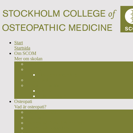
Start
Startsida
Om SCOM
Mer om skolan
Om SCOM
Historia
Ideologisk väglednig
Syfte & Mål
Vi som jobbar här
Styrelse
Administration
Osteopati
Vad är osteopati?
Vad är osteopati?
Historia
Osteopatisk filosofi & principer
Osteopatisk behandling