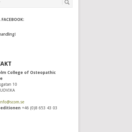
Å FACEBOOK:
andling!
AKT
lm College of Osteopathic
ne
gatan 10
LUDVIKA
info@scom.se
peditionen
+46 (0)8 653 43 03