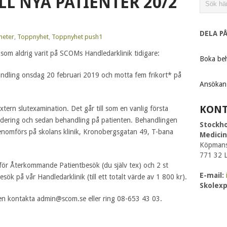
L NYA PATIENTER 20/2
DELA P
heter
,
Toppnyhet
,
Toppnyhet push1
 som aldrig varit på SCOMs Handledarklinik tidigare:
Boka beh
andling onsdag 20 februari 2019 och motta fem frikort* på
Ansökan
KONT
tern slutexamination. Det går till som en vanlig första
rdering och sedan behandling på patienten. Behandlingen
Stockho
genomförs på skolans klinik, Kronobergsgatan 49, T-bana
Medici
Köpmans
771 32 
 för Återkommande Patientbesök (du själv tex) och 2 st
E-mail:
sök på vår Handledarklinik (till ett totalt värde av 1 800 kr).
Skolex
en kontakta admin@scom.se eller ring 08-653 43 03.