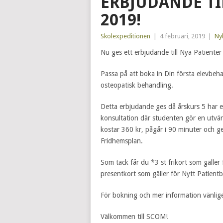
ERBJUDANDE TIL
2019!
Skolexpeditionen
|
4 februari, 2019
|
Ny
Nu ges ett erbjudande till Nya Patienter
Passa på att boka in Din första elevbeh
osteopatisk behandling.
Detta erbjudande ges då årskurs 5 har ex
konsultation där studenten gör en utvä
kostar 360 kr, pågår i 90 minuter och 
Fridhemsplan.
Som tack får du *3 st frikort som gäller
presentkort som gäller för Nytt Patientbe
För bokning och mer information vänlig
Välkommen till SCOM!