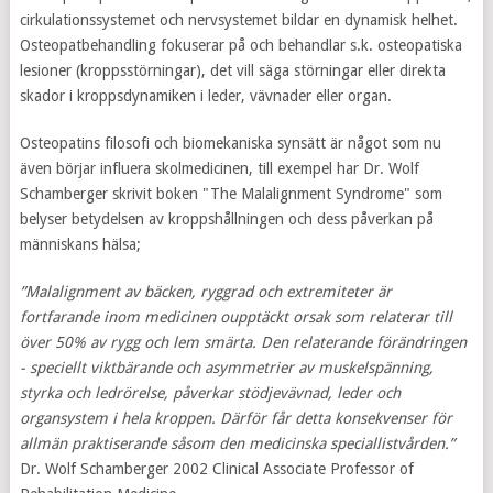
cirkulationssystemet och nervsystemet bildar en dynamisk helhet.
Osteopatbehandling fokuserar på och behandlar s.k. osteopatiska
lesioner (kroppsstörningar), det vill säga störningar eller direkta
skador i kroppsdynamiken i leder, vävnader eller organ.
Osteopatins filosofi och biomekaniska synsätt är något som nu
även börjar influera skolmedicinen, till exempel har Dr. Wolf
Schamberger skrivit boken "The Malalignment Syndrome" som
belyser betydelsen av kroppshållningen och dess påverkan på
människans hälsa;
”Malalignment av bäcken, ryggrad och extremiteter är
fortfarande inom medicinen oupptäckt orsak som relaterar till
över 50% av rygg och lem smärta. Den relaterande förändringen
- speciellt viktbärande och asymmetrier av muskelspänning,
styrka och ledrörelse, påverkar stödjevävnad, leder och
organsystem i hela kroppen. Därför får detta konsekvenser för
allmän praktiserande såsom den medicinska speciallistvården.”
Dr. Wolf Schamberger 2002 Clinical Associate Professor of