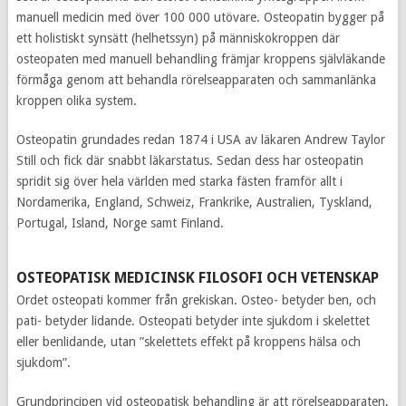
manuell medicin med över 100 000 utövare. Osteopatin bygger på
ett holistiskt synsätt (helhetssyn) på människokroppen där
osteopaten med manuell behandling främjar kroppens självläkande
förmåga genom att behandla rörelseapparaten och sammanlänka
kroppen olika system.
Osteopatin grundades redan 1874 i USA av läkaren Andrew Taylor
Still och fick där snabbt läkarstatus. Sedan dess har osteopatin
spridit sig över hela världen med starka fästen framför allt i
Nordamerika, England, Schweiz, Frankrike, Australien, Tyskland,
Portugal, Island, Norge samt Finland.
OSTEOPATISK MEDICINSK FILOSOFI OCH VETENSKAP
Ordet osteopati kommer från grekiskan. Osteo- betyder ben, och
pati- betyder lidande. Osteopati betyder inte sjukdom i skelettet
eller benlidande, utan ”skelettets effekt på kroppens hälsa och
sjukdom”.
Grundprincipen vid osteopatisk behandling är att rörelseapparaten,